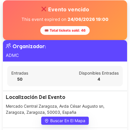
Evento vencido
This event expired on
24/06/2026 19:00
🎟 Total tickets sold: 46
Organizador:
ADMC
Entradas
Disponibles Entradas
50
4
Localización Del Evento
Mercado Central Zaragoza, Avda César Augusto sn,
Zaragoza, Zaragoza, 50003, España
Buscar En El Mapa