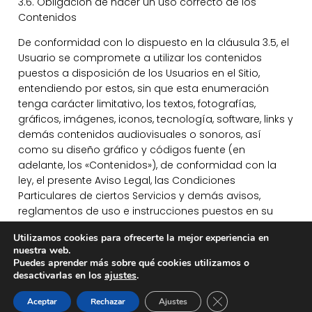
3.6. Obligación de hacer un uso correcto de los
Contenidos
De conformidad con lo dispuesto en la cláusula 3.5, el
Usuario se compromete a utilizar los contenidos
puestos a disposición de los Usuarios en el Sitio,
entendiendo por estos, sin que esta enumeración
tenga carácter limitativo, los textos, fotografías,
gráficos, imágenes, iconos, tecnología, software, links y
demás contenidos audiovisuales o sonoros, así
como su diseño gráfico y códigos fuente (en
adelante, los «Contenidos»), de conformidad con la
ley, el presente Aviso Legal, las Condiciones
Particulares de ciertos Servicios y demás avisos,
reglamentos de uso e instrucciones puestos en su
conocimiento, así como con la moral y las buenas
Utilizamos cookies para ofrecerte la mejor experiencia en
costumbres generalmente aceptadas y el orden
nuestra web.
público, y, en particular, se compromete a abstenerse
Puedes aprender más sobre qué cookies utilizamos o
de:
desactivarlas en los
ajustes
.
(a) Reproducir, copiar, distribuir, poner a disposición o
Cerrar el banner de 
Aceptar
Rechazar
Ajustes