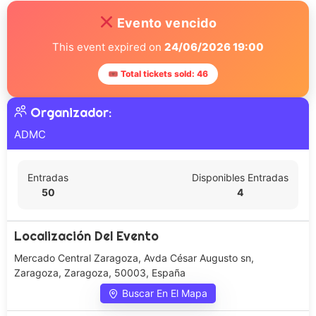
Evento vencido
This event expired on
24/06/2026 19:00
🎟 Total tickets sold: 46
Organizador:
ADMC
Entradas
Disponibles Entradas
50
4
Localización Del Evento
Mercado Central Zaragoza, Avda César Augusto sn,
Zaragoza, Zaragoza, 50003, España
Buscar En El Mapa