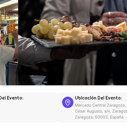
Del Evento:
Ubicación Del Evento:
Mercado Central Zaragoza,
César Augusto, s/n, Zarago
Zaragoza, 50003, España