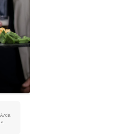
 Avda.
za,