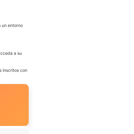
n un entorno
 acceda a su
s inscritos con