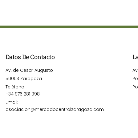
Datos De Contacto
L
Av. de César Augusto
Av
50003 Zaragoza
Po
Teléfono:
Po
+34 976 281 998
Email:
asociacion@mercadocentralzaragoza.com