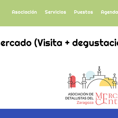
Asociación
Servicios
Puestos
Agenda
mercado (Visita + degustac