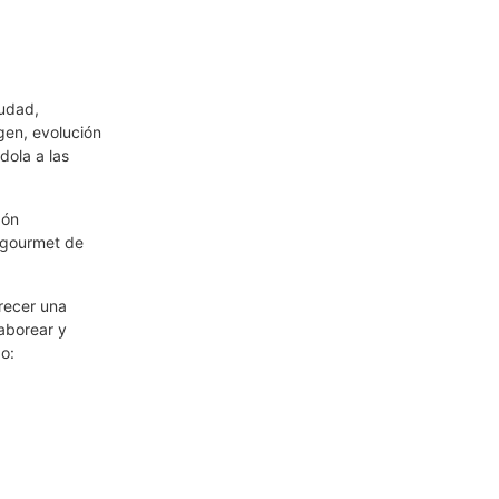
iudad,
gen, evolución
dola a las
zón
 gourmet de
recer una
aborear y
o: