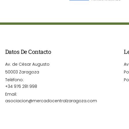
Datos De Contacto
L
Av. de César Augusto
Av
50003 Zaragoza
Po
Teléfono:
Po
+34 976 281 998
Email:
asociacion@mercadocentralzaragoza.com